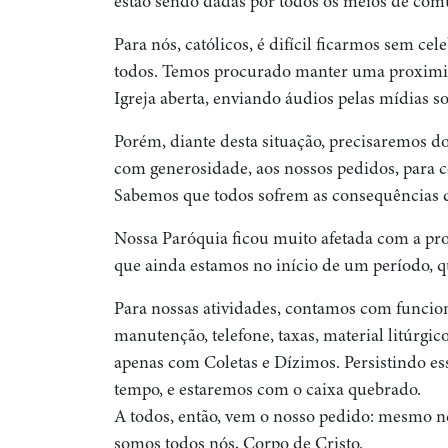
estão sendo dadas por todos os meios de com
Para nós, católicos, é difícil ficarmos sem cel
todos. Temos procurado manter uma proximid
Igreja aberta, enviando áudios pelas mídias soc
Porém, diante desta situação, precisaremos d
com generosidade, aos nossos pedidos, para
Sabemos que todos sofrem as consequências de
Nossa Paróquia ficou muito afetada com a pro
que ainda estamos no início de um período, 
Para nossas atividades, contamos com funcioná
manutenção, telefone, taxas, material litúrgi
apenas com Coletas e Dízimos. Persistindo e
tempo, e estaremos com o caixa quebrado.
A todos, então, vem o nosso pedido: mesmo ne
somos todos nós, Corpo de Cristo.