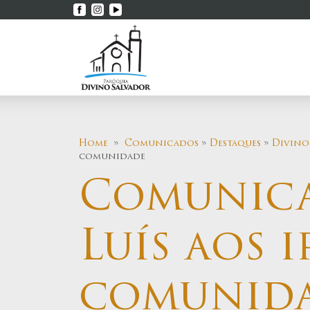
Home
»
Comunicados
»
Destaques
»
Divino
comunidade
Comunica
Luís aos 
comunid