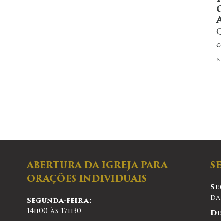
Q
c
«
ABERTURA DA IGREJA PARA
S
ORAÇÕES INDIVIDUAIS
Se
da
Segunda-feira:
14h00 às 17h30
De