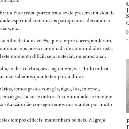
unicação.
ebrar a Eucaristia, porém trata-se de preservar a vida de
ade espiritual com nossos paroquianos, deixando a
Q
iais, etc.
g
«
o auxílio de todos vocês, que sempre corresponderam,
 continuarmos nossa caminhada de comunidade cristã.
ste momento difícil, seja material, ou emocional.
ibição das celebrações e aglomerações. Tudo indica
que não sabemos quanto tempo vai durar.
rios, temos gastos com gás, água, luz, internet,
co, encargos sociais e outros. A comunidade se mantém
ssa situação, não conseguiremos nos manter por muito
stes tempos difíceis, mantenham-se fieis. A Igreja