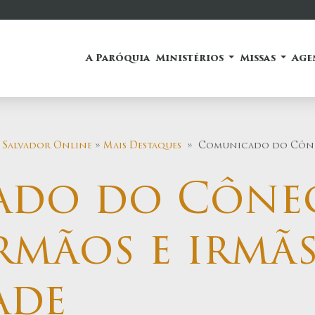
A Paróquia
Ministérios
Missas
Age
 Salvador Online
»
Mais Destaques
» Comunicado do Cônego 
do do Côneg
irmãos e irmã
ade