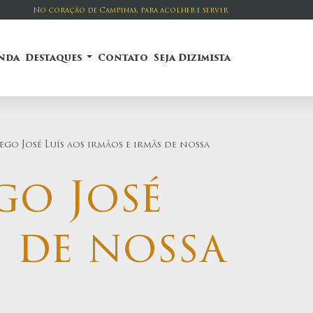
No coração de Campinas, para acolher e servir
nda
Destaques
Contato
Seja Dizimista
José Luís aos irmãos e irmãs de nossa
o José
s de nossa