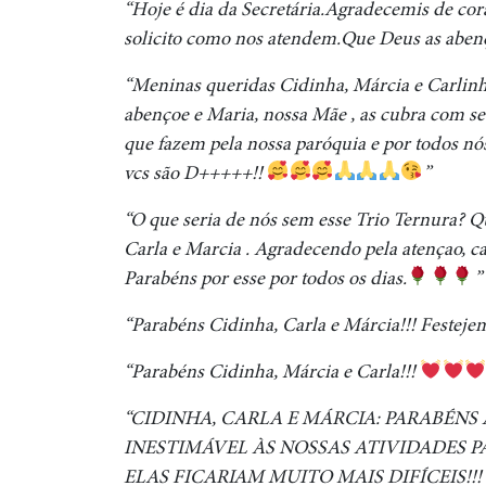
“Hoje é dia da Secretária.Agradecemis de co
solicito como nos atendem.Que Deus as abenço
“Meninas queridas Cidinha, Márcia e Carlinh
abençoe e Maria, nossa Mãe , as cubra com s
que fazem pela nossa paróquia e por todos nó
vcs são D+++++!!
”
“O que seria de nós sem esse Trio Ternura? Q
Carla e Marcia . Agradecendo pela atençao, c
Parabéns por esse por todos os dias.
”
“Parabéns Cidinha, Carla e Márcia!!! Festejem
“Parabéns Cidinha, Márcia e Carla!!!
“CIDINHA, CARLA E MÁRCIA: PARABÉNS 
INESTIMÁVEL ÀS NOSSAS ATIVIDADES P
ELAS FICARIAM MUITO MAIS DIFÍCEIS!!!