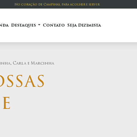
No coração de Campinas, para acolher e servir
nda
Destaques
Contato
Seja Dizimista
dinha, Carla e Marcinha
ossas
 e