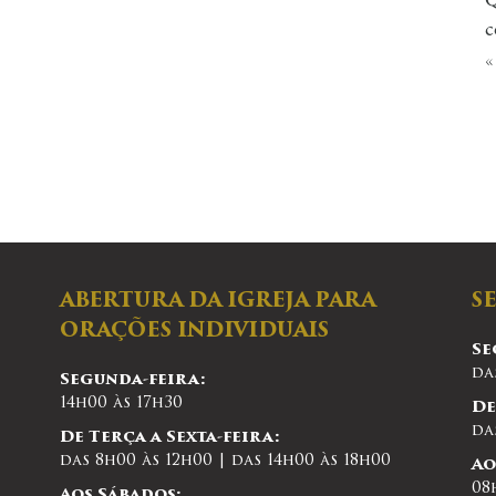
Q
c
«
ABERTURA DA IGREJA PARA
S
ORAÇÕES INDIVIDUAIS
Se
da
Segunda-feira:
14h00 às 17h30
De
da
De Terça a Sexta-feira:
das 8h00 às 12h00 | das 14h00 às 18h00
Ao
08
Aos Sábados: