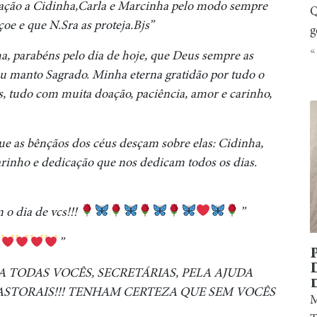
ração a Cidinha,Carla e Marcinha pelo modo sempre
Q
e e que N.Sra as proteja.Bjs”
g
«
a, parabéns pelo dia de hoje, que Deus sempre as
eu manto Sagrado. Minha eterna gratidão por tudo o
s, tudo com muita doação, paciência, amor e carinho,
ue as bênçãos dos céus desçam sobre elas: Cidinha,
arinho e dedicação que nos dedicam todos os dias.
 o dia de vcs!!!
”
”
A TODAS VOCÊS, SECRETÁRIAS, PELA AJUDA
ASTORAIS!!! TENHAM CERTEZA QUE SEM VOCÊS
M