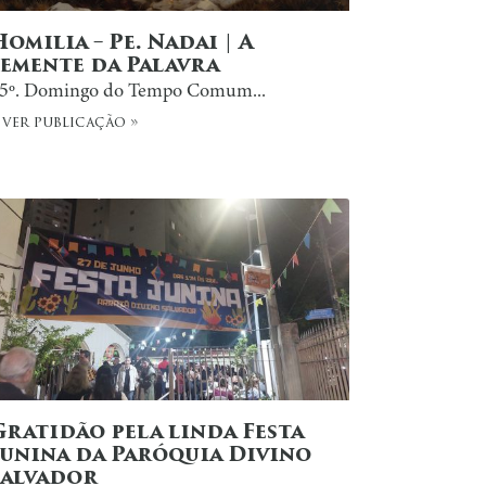
Homilia – Pe. Nadai | A
Semente da Palavra
5º. Domingo do Tempo Comum...
 ver publicação »
Gratidão pela linda Festa
Junina da Paróquia Divino
Salvador