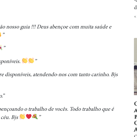
”
d
«
 são nosso guia !!! Deus abençoe com muita saúde e
”
”
sponíveis.
”
pre disponíveis, atendendo-nos com tanto carinho. Bjs
.”
bençoando o trabalho de vocês. Todo trabalho que é
 céu. Bjs
”