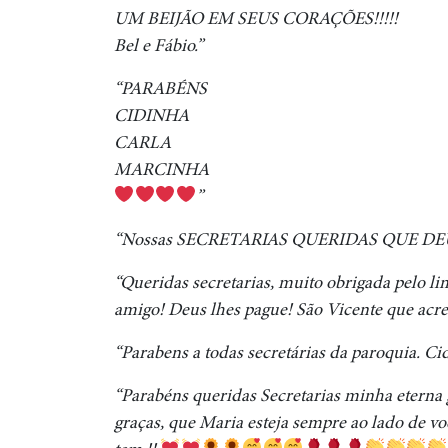
UM BEIJÃO EM SEUS CORAÇÕES!!!!!
Bel e Fábio.”
“PARABÉNS
CIDINHA
CARLA
MARCINHA
”
“Nossas SECRETARIAS QUERIDAS QUE DEUS
“Queridas secretarias, muito obrigada pelo li
amigo! Deus lhes pague! São Vicente que acre
“Parabens a todas secretárias da paroquia. Ci
“Parabéns queridas Secretarias minha eterna g
graças, que Maria esteja sempre ao lado de v