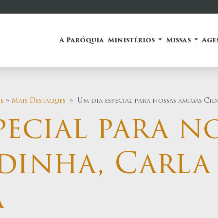
A Paróquia
Ministérios
Missas
Age
e
»
Mais Destaques
» Um dia especial para nossas amigas Ci
pecial para n
dinha, Carla
a