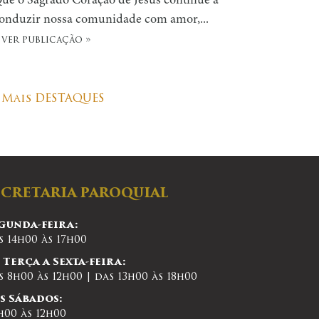
ue o Sagrado Coração de Jesus continue a
onduzir nossa comunidade com amor,...
 ver publicação »
Mais DESTAQUES
ECRETARIA PAROQUIAL
gunda-feira:
s 14h00 às 17h00
 Terça a Sexta-feira:
s 8h00 às 12h00 | das 13h00 às 18h00
s Sábados:
h00 às 12h00