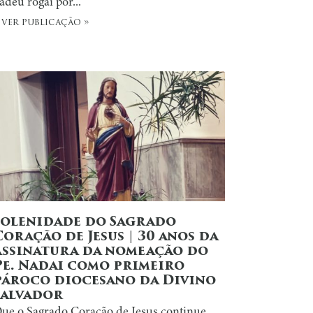
adeu rogai por...
 ver publicação »
Solenidade do Sagrado
Coração de Jesus | 30 anos da
assinatura da nomeação do
Pe. Nadai como primeiro
pároco diocesano da Divino
Salvador
ue o Sagrado Coração de Jesus continue