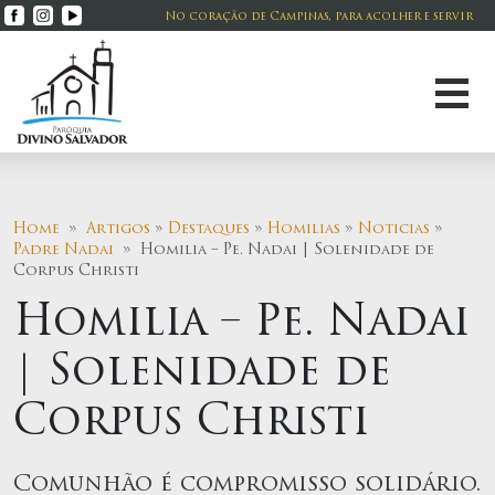
No coração de Campinas, para acolher e servir
Home
»
Artigos
»
Destaques
»
Homilias
»
Noticias
»
Padre Nadai
» Homilia – Pe. Nadai | Solenidade de
Corpus Christi
Homilia – Pe. Nadai
| Solenidade de
Corpus Christi
Comunhão é compromisso solidário.