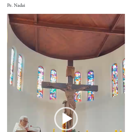
Pe. Nadai
Tocador
de
vídeo