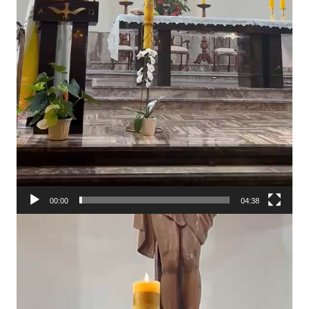
00:00
04:38
Tocador
de
vídeo