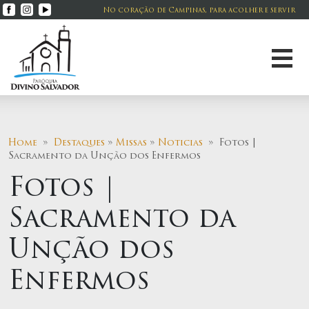
No coração de Campinas, para acolher e servir
Home
»
Destaques
»
Missas
»
Noticias
» Fotos |
Sacramento da Unção dos Enfermos
Fotos |
Sacramento da
Unção dos
Enfermos