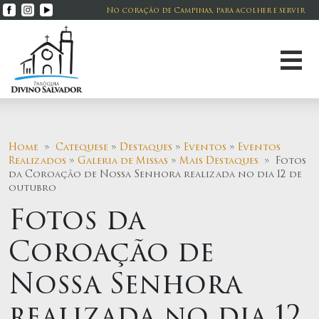
No coração de Campinas, para acolher e servir
Home
»
Catequese
»
Destaques
»
Eventos
»
Eventos
Realizados
»
Galeria de Missas
»
Mais Destaques
» Fotos
da Coroação de Nossa Senhora realizada no dia 12 de
outubro
Fotos da
Coroação de
Nossa Senhora
realizada no dia 12