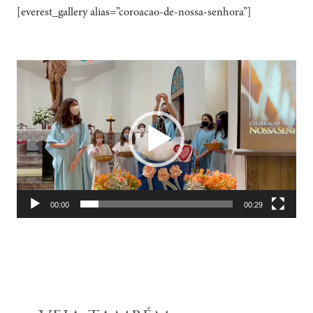
[everest_gallery alias=”coroacao-de-nossa-senhora”]
Tocador
de
vídeo
00:00
00:29