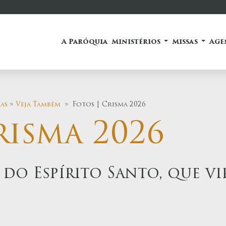
A Paróquia
Ministérios
Missas
Age
as
»
Veja Também
» Fotos | Crisma 2026
risma 2026
 do Espírito Santo, que vir