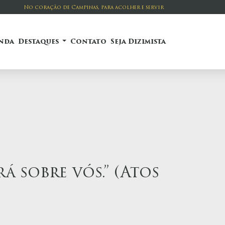
No coração de Campinas, para acolher e servir
nda
Destaques
Contato
Seja Dizimista
á sobre vós.” (Atos