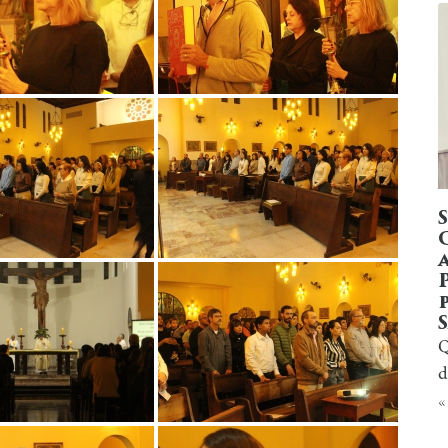
Q
d
«