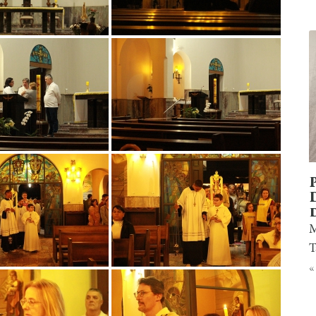
M
T
«