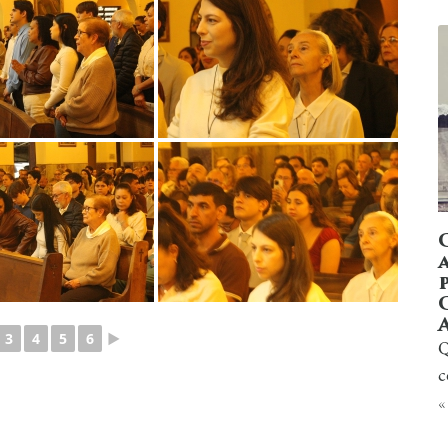
3
4
5
6
►
Q
c
«