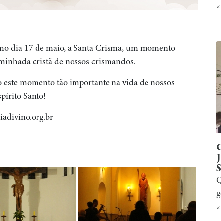
«
imo dia 17 de maio, a Santa Crisma, um momento
aminhada cristã de nossos crismandos.
 este momento tão importante na vida de nossos
spírito Santo!
uiadivino.org.br
Q
g
«