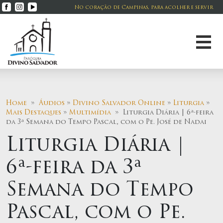
No coração de Campinas, para acolher e servir
Home
»
Áudios
»
Divino Salvador Online
»
Liturgia
»
Mais Destaques
»
Multimídia
» Liturgia Diária | 6ª-feira
da 3ª Semana do Tempo Pascal, com o Pe. José de Nadai
Liturgia Diária |
6ª-feira da 3ª
Semana do Tempo
Pascal, com o Pe.