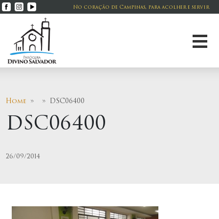
No coração de Campinas, para acolher e servir
Home
» » DSC06400
DSC06400
26/09/2014