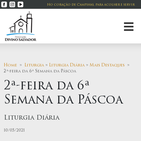
No coração de Campinas, para acolher e servir
Home
»
Liturgia
»
Liturgia Diária
»
Mais Destaques
»
2ª-feira da 6ª Semana da Páscoa
2ª-feira da 6ª
Semana da Páscoa
Liturgia Diária
10/05/2021