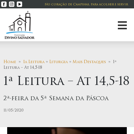
No coração de Campinas, para acolher e servir
Home
»
1a Leitura
»
Liturgia
»
Mais Destaques
» 1ª
Leitura – At 14,5-18
1ª Leitura – At 14,5-18
2ª-feira da 5ª Semana da Páscoa
11/05/2020